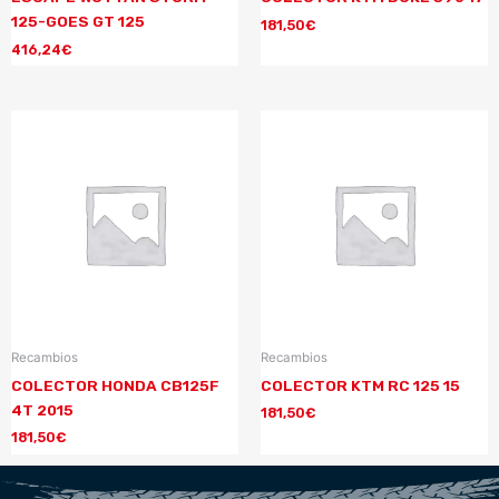
125-GOES GT 125
181,50
€
416,24
€
Recambios
Recambios
COLECTOR HONDA CB125F
COLECTOR KTM RC 125 15
4T 2015
181,50
€
181,50
€