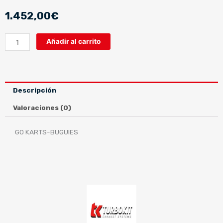
1.452,00
€
ESCAPE
Añadir al carrito
KARTCROSS
(BARQUETA)
MOTOR
GSXR
Descripción
600
08-
Valoraciones (0)
14
cantidad
GO KARTS-BUGUIES