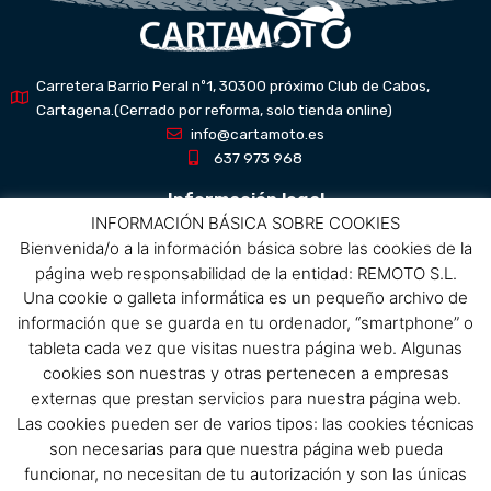
Carretera Barrio Peral nº1, 30300 próximo Club de Cabos,
Cartagena.(Cerrado por reforma, solo tienda online)
info@cartamoto.es
637 973 968
Información legal
INFORMACIÓN BÁSICA SOBRE COOKIES
Bienvenida/o a la información básica sobre las cookies de la
Aviso Legal
página web responsabilidad de la entidad: REMOTO S.L.
Política de privacidad
Una cookie o galleta informática es un pequeño archivo de
Política de protección de datos
información que se guarda en tu ordenador, “smartphone” o
Política de cookies
tableta cada vez que visitas nuestra página web. Algunas
Condiciones de compra
cookies son nuestras y otras pertenecen a empresas
externas que prestan servicios para nuestra página web.
Menú
Las cookies pueden ser de varios tipos: las cookies técnicas
son necesarias para que nuestra página web pueda
Menu
funcionar, no necesitan de tu autorización y son las únicas