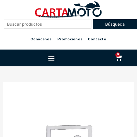
Ir
al
contenido
Conócenos
Promociones
Contacto
Menu
0
Cart