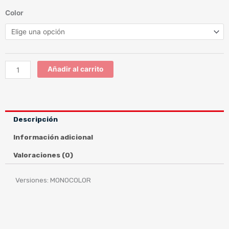
HORNET
Color
ADV
MONOCOLOR
cantidad
Añadir al carrito
Descripción
Información adicional
Valoraciones (0)
Versiones: MONOCOLOR