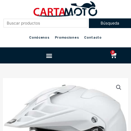
Ir
al
contenido
Conócenos
Promociones
Contacto
Menu
0
Cart