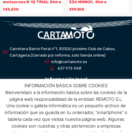
motocross K-12 TRIAL Shiro
336 MONOC. Shiro
145,20
€
399,30
€
Carretera Barrio Peral nº1, 30300 próximo Club de Cabos,
Cartagena.(Cerrado por reforma, solo tienda online)
info@cartamoto.es
637 973 968
Información legal
INFORMACIÓN BÁSICA SOBRE COOKIES
Bienvenida/o a la información básica sobre las cookies de la
Aviso Legal
página web responsabilidad de la entidad: REMOTO S.L.
Política de privacidad
Una cookie o galleta informática es un pequeño archivo de
Política de protección de datos
información que se guarda en tu ordenador, “smartphone” o
Política de cookies
tableta cada vez que visitas nuestra página web. Algunas
Condiciones de compra
cookies son nuestras y otras pertenecen a empresas