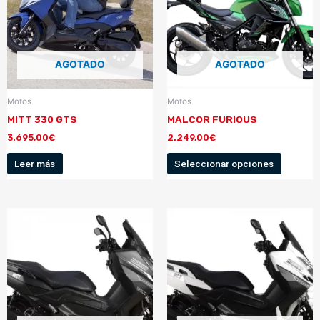
AGOTADO
AGOTADO
Motos
Motos
MITT 330 GTS
MALCOR FURIOUS
3.695,00
€
2.249,00
€
Leer más
Seleccionar opciones