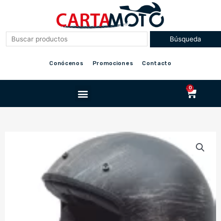
Ir
al
contenido
Conócenos
Promociones
Contacto
Menu
0
Cart