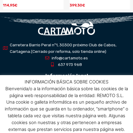
114,95
€
399,30
€
Carretera Barrio Peral nº1, 30300 próximo Club de Cabos,
Cartagena.(Cerrado por reforma, solo tienda online)
info@cartamoto.es
637 973 968
Información legal
INFORMACIÓN BÁSICA SOBRE COOKIES
Bienvenida/o a la información básica sobre las cookies de la
Aviso Legal
página web responsabilidad de la entidad: REMOTO S.L.
Política de privacidad
Una cookie o galleta informática es un pequeño archivo de
Política de protección de datos
información que se guarda en tu ordenador, “smartphone” o
Política de cookies
tableta cada vez que visitas nuestra página web. Algunas
Condiciones de compra
cookies son nuestras y otras pertenecen a empresas
externas que prestan servicios para nuestra página web.
Menú