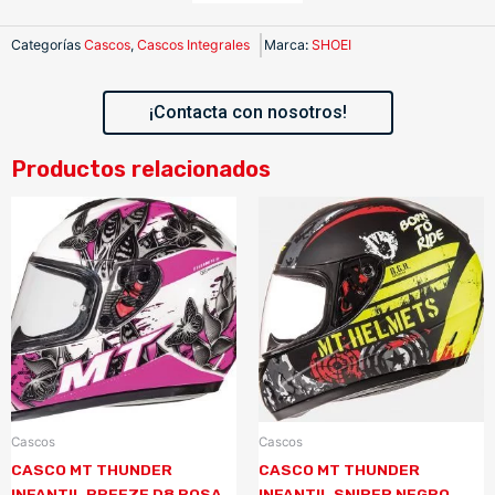
Categorías
Cascos
,
Cascos Integrales
Marca
:
SHOEI
¡Contacta con nosotros!
Productos relacionados
Cascos
Cascos
CASCO MT THUNDER
CASCO MT THUNDER
INFANTIL BREEZE D8 ROSA
INFANTIL SNIPER NEGRO