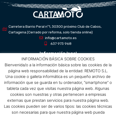
Carretera Barrio Peral nº1, 30300 próximo Club de Cabos,
Cartagena.(Cerrado por reforma, solo tienda online)
info@cartamoto.es
637 973 968
Información legal
INFORMACIÓN BÁSICA SOBRE COOKIES
Bienvenida/o a la información básica sobre las cookies de la
Aviso Legal
página web responsabilidad de la entidad: REMOTO S.L.
Política de privacidad
Una cookie o galleta informática es un pequeño archivo de
Política de protección de datos
información que se guarda en tu ordenador, “smartphone” o
Política de cookies
tableta cada vez que visitas nuestra página web. Algunas
Condiciones de compra
cookies son nuestras y otras pertenecen a empresas
externas que prestan servicios para nuestra página web.
Menú
Las cookies pueden ser de varios tipos: las cookies técnicas
son necesarias para que nuestra página web pueda