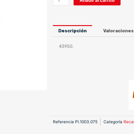
Añadir al carrito
ad.
Honda
MB
/
Descripción
Valoraciones
MT50
-166-
43950;
(39.75mm)
cantidad
Referencia
PI.1003.075
Categoría
Reca