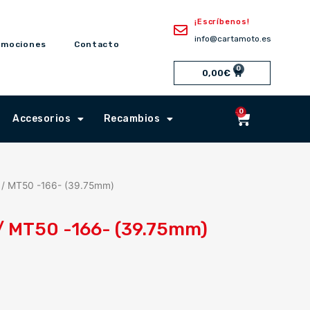
¡Escríbenos!
info@cartamoto.es
omociones
Contacto
0
Cart
0,00
€
0
Cart
Accesorios
Recambios
 / MT50 -166- (39.75mm)
 / MT50 -166- (39.75mm)