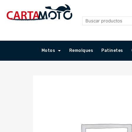
Ir
al
contenido
Motos
Remolques
Patinetes