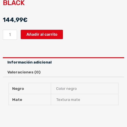
BLACK
144,99
€
ROLLING
Añadir al carrito
3
ROLLING
3
SUN
Información adicional
MATT
BLACK
Valoraciones (0)
cantidad
Negro
Color negro
Mate
Textura mate