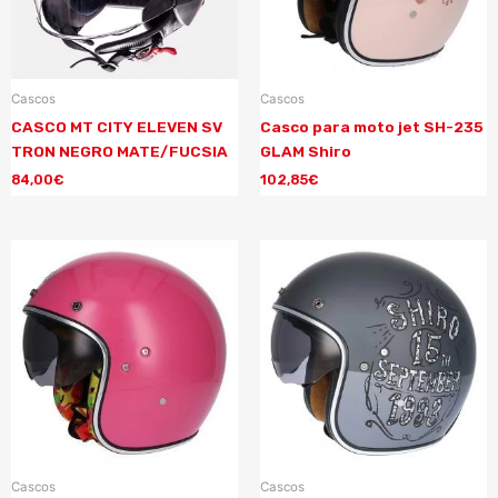
Cascos
Cascos
CASCO MT CITY ELEVEN SV
Casco para moto jet SH-235
TRON NEGRO MATE/FUCSIA
GLAM Shiro
84,00
€
102,85
€
Cascos
Cascos