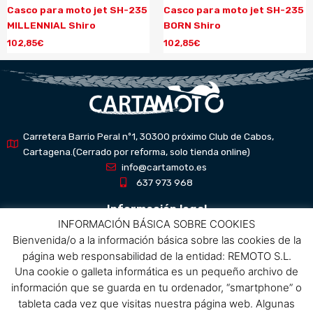
Casco para moto jet SH-235
Casco para moto jet SH-235
MILLENNIAL Shiro
BORN Shiro
102,85
€
102,85
€
Carretera Barrio Peral nº1, 30300 próximo Club de Cabos,
Cartagena.(Cerrado por reforma, solo tienda online)
info@cartamoto.es
637 973 968
Información legal
INFORMACIÓN BÁSICA SOBRE COOKIES
Bienvenida/o a la información básica sobre las cookies de la
Aviso Legal
página web responsabilidad de la entidad: REMOTO S.L.
Política de privacidad
Una cookie o galleta informática es un pequeño archivo de
Política de protección de datos
información que se guarda en tu ordenador, “smartphone” o
Política de cookies
tableta cada vez que visitas nuestra página web. Algunas
Condiciones de compra