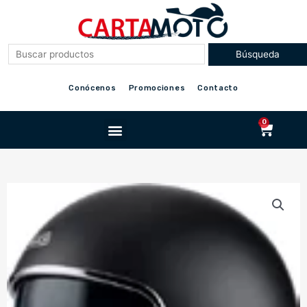
Ir
al
contenido
Conócenos
Promociones
Contacto
Menu
0
Cart